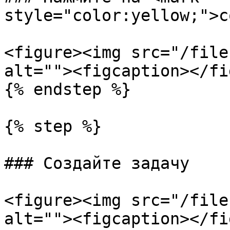
style="color:yellow;">с
<figure><img src="/file
alt=""><figcaption></fi
{% endstep %}

{% step %}

### Создайте задачу

<figure><img src="/file
alt=""><figcaption></fi